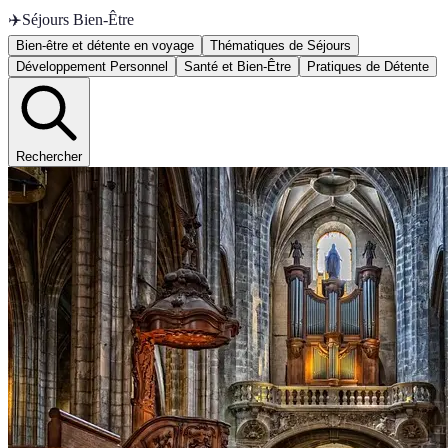
✈️
Séjours Bien-Être
Bien-être et détente en voyage
Thématiques de Séjours
Développement Personnel
Santé et Bien-Être
Pratiques de Détente
Rechercher