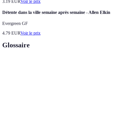
3.19
EUR
Voir le prix
Détente dans la ville semaine après semaine - Allen Elkin
Evergreen GF
4.79
EUR
Voir le prix
Glossaire
Terme
Définition
Pleine
État de méditation qui implique d'être totalement
conscience
présent et conscient de l'instant sans jugement.
Méditation
Technique de méditation où un guide (audio ou
guidée
vidéo) accompagne l'utilisateur durant sa pratique.
Respiration
Pratique consistant à prêter attention à sa respiration
consciente
pour favoriser la relaxation.