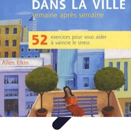
Séjours Bien-Être
Bien-être et détente en voyage
Pratiques de Détente
Thématiques de
Séjours
Santé et Bien-Être
Tendances
Séjours Bien-Être