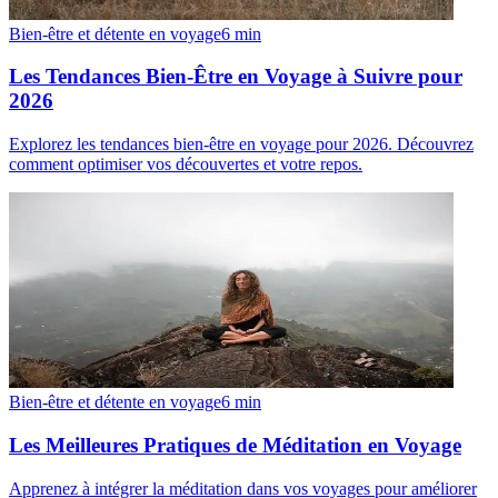
Bien-être et détente en voyage
6
min
Les Tendances Bien-Être en Voyage à Suivre pour
2026
Explorez les tendances bien-être en voyage pour 2026. Découvrez
comment optimiser vos découvertes et votre repos.
Bien-être et détente en voyage
6
min
Les Meilleures Pratiques de Méditation en Voyage
Apprenez à intégrer la méditation dans vos voyages pour améliorer