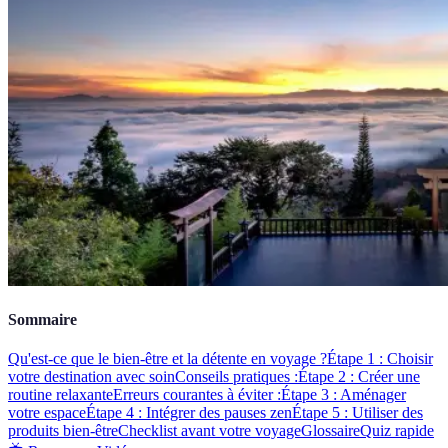
Sommaire
Qu'est-ce que le bien-être et la détente en voyage ?
Étape 1 : Choisir
votre destination avec soin
Conseils pratiques :
Étape 2 : Créer une
routine relaxante
Erreurs courantes à éviter :
Étape 3 : Aménager
votre espace
Étape 4 : Intégrer des pauses zen
Étape 5 : Utiliser des
produits bien-être
Checklist avant votre voyage
Glossaire
Quiz rapide