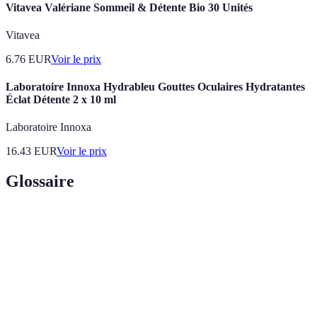
Vitavea Valériane Sommeil & Détente Bio 30 Unités
Vitavea
6.76
EUR
Voir le prix
Laboratoire Innoxa Hydrableu Gouttes Oculaires Hydratantes
Éclat Détente 2 x 10 ml
Laboratoire Innoxa
16.43
EUR
Voir le prix
Glossaire
Terme
Définition
Un environnement calme, harmonieux et
Ambiance zen
apaisant, souvent associé à des éléments naturels
et des pratiques de relaxation.