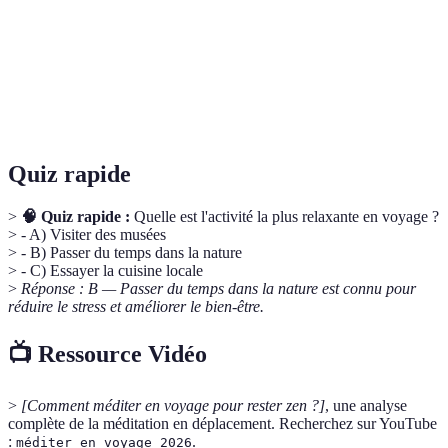
Une pratique qui consiste à focaliser son esprit
Méditation
pour atteindre un état de calme et de sérénité,
souvent utilisée pour réduire le stress.
L'utilisation d'huiles essentielles pour améliorer
Aromathérapie
le bien-être physique et émotionnel.
Quiz rapide
>
🧠 Quiz rapide :
Quelle est l'activité la plus relaxante en voyage ?
> - A) Visiter des musées
> - B) Passer du temps dans la nature
> - C) Essayer la cuisine locale
>
Réponse : B — Passer du temps dans la nature est connu pour
réduire le stress et améliorer le bien-être.
📺 Ressource Vidéo
>
[Comment méditer en voyage pour rester zen ?]
, une analyse
complète de la méditation en déplacement. Recherchez sur YouTube
:
.
méditer en voyage 2026