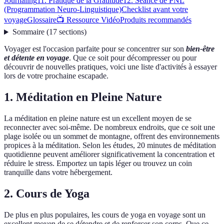
Journaling
11. Pratique de la Gratitude
12. Séance de PNL
(Programmation Neuro-Linguistique)
Checklist avant votre
voyage
Glossaire
📺 Ressource Vidéo
Produits recommandés
Sommaire
(
17
sections
)
Voyager est l'occasion parfaite pour se concentrer sur son
bien-être
et détente en voyage
. Que ce soit pour décompresser ou pour
découvrir de nouvelles pratiques, voici une liste d'activités à essayer
lors de votre prochaine escapade.
1. Méditation en Pleine Nature
La méditation en pleine nature est un excellent moyen de se
reconnecter avec soi-même. De nombreux endroits, que ce soit une
plage isolée ou un sommet de montagne, offrent des environnements
propices à la méditation. Selon les études, 20 minutes de méditation
quotidienne peuvent améliorer significativement la concentration et
réduire le stress. Emportez un tapis léger ou trouvez un coin
tranquille dans votre hébergement.
2. Cours de Yoga
De plus en plus populaires, les cours de yoga en voyage sont un
excellent moyen de se détendre et de renforcer son corps. Que ce