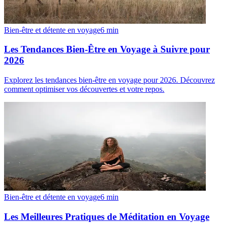
Bien-être et détente en voyage
6
min
Les Tendances Bien-Être en Voyage à Suivre pour
2026
Explorez les tendances bien-être en voyage pour 2026. Découvrez
comment optimiser vos découvertes et votre repos.
Bien-être et détente en voyage
6
min
Les Meilleures Pratiques de Méditation en Voyage