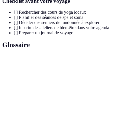
Checklist avant votre voyage
[ ] Rechercher des cours de yoga locaux
[ ] Planifier des séances de spa et soins
[ ] Décider des sentiers de randonnée à explorer
[ ] Inscrire des ateliers de bien-être dans votre agenda
[ ] Préparer un journal de voyage
Glossaire
Terme
Définition
Pratique visant à calmer l'esprit pour réduire le
Méditation
stress et améliorer la concentration.
Bien-être
État de santé physique, mental et émotionnel positif.
Méthode d'auto-amélioration basée sur l'interaction
PNL
entre le langage, les émotions et les comportements.