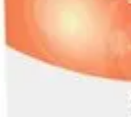
Séjours Bien-Être
Bien-être et détente en voyage
Pratiques de Détente
Thématiques de Sé
Séjours Bien-Être