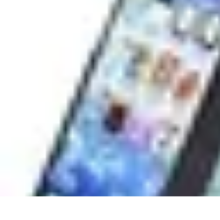
Séjours Bien-Être
Bien-être et détente en voyage
Pratiques de Détente
Thématiques de Sé
Séjours Bien-Être