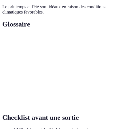
Le printemps et l'été sont idéaux en raison des conditions
climatiques favorables.
Glossaire
Terme
Définition
Pleine
Techniques axées sur la conscience du moment
Conscience
présent
Shinrin-
Pratique japonaise de bain de forêt pour réduire le
yoku
stress
Discipline chinoise qui combine mouvements,
Qi Gong
respiration et méditation
Checklist avant une sortie