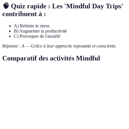
🧠 Quiz rapide : Les 'Mindful Day Trips'
contribuent à :
A) Réduire le stress
B) Augmenter la productivité
C) Provoquer de l'anxiété
Réponse : A — Grâce à leur approche reposante et consciente.
Comparatif des activités Mindful
Activité
Lieux populaires
Bénéfices
Recommandée p
Bain de
Réduit le
Amoureux de la
Forêts locales
forêt
stress
nature
Augmente
Qi Gong
Parcs
Tous publics
l'énergie
Dégustation
Stimule