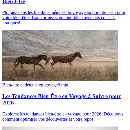
Bien-Être
Plongez dans les bienfaits inégalés du voyage au bord de l'eau pour
votre bien-être. Transformez votre quotidien avec nos conseils
pratiques!
Bien-être et détente en voyage
6
min
Les Tendances Bien-Être en Voyage à Suivre pour
2026
Explorez les tendances bien-être en voyage pour 2026. Découvrez
comment optimiser vos découvertes et votre repos.