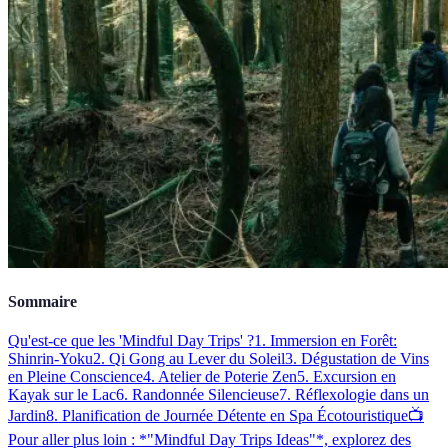
Sommaire
Qu'est-ce que les 'Mindful Day Trips' ?
1. Immersion en Forêt:
Shinrin-Yoku
2. Qi Gong au Lever du Soleil
3. Dégustation de Vins
en Pleine Conscience
4. Atelier de Poterie Zen
5. Excursion en
Kayak sur le Lac
6. Randonnée Silencieuse
7. Réflexologie dans un
Jardin
8. Planification de Journée Détente en Spa Écotouristique
📺
Pour aller plus loin : *"Mindful Day Trips Ideas"*, explorez des