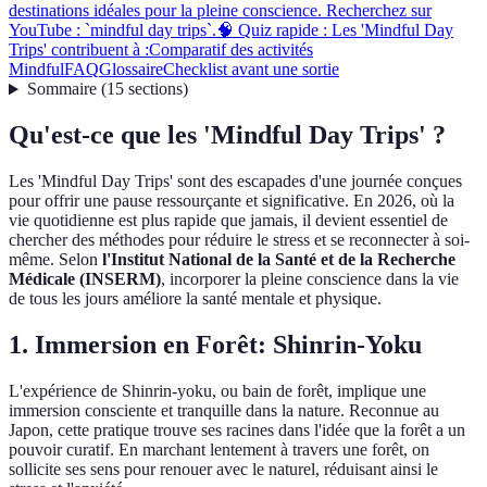
destinations idéales pour la pleine conscience. Recherchez sur
YouTube : `mindful day trips`.
🧠 Quiz rapide : Les 'Mindful Day
Trips' contribuent à :
Comparatif des activités
Mindful
FAQ
Glossaire
Checklist avant une sortie
Sommaire
(
15
sections
)
Qu'est-ce que les 'Mindful Day Trips' ?
Les 'Mindful Day Trips' sont des escapades d'une journée conçues
pour offrir une pause ressourçante et significative. En 2026, où la
vie quotidienne est plus rapide que jamais, il devient essentiel de
chercher des méthodes pour réduire le stress et se reconnecter à soi-
même. Selon
l'Institut National de la Santé et de la Recherche
Médicale (INSERM)
, incorporer la pleine conscience dans la vie
de tous les jours améliore la santé mentale et physique.
1. Immersion en Forêt: Shinrin-Yoku
L'expérience de Shinrin-yoku, ou bain de forêt, implique une
immersion consciente et tranquille dans la nature. Reconnue au
Japon, cette pratique trouve ses racines dans l'idée que la forêt a un
pouvoir curatif. En marchant lentement à travers une forêt, on
sollicite ses sens pour renouer avec le naturel, réduisant ainsi le