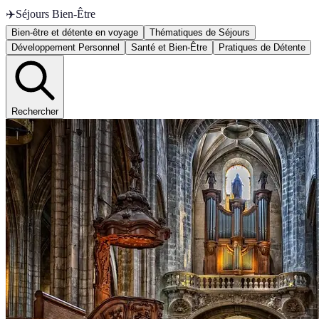
✈️
Séjours Bien-Être
Bien-être et détente en voyage
Thématiques de Séjours
Développement Personnel
Santé et Bien-Être
Pratiques de Détente
Rechercher